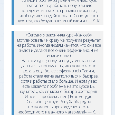
главной проблемой у меня — ленью. Курс
призывает выработать новую линию
поведения и принять правильные данные,
чтобы усиленно действовать. Советую этот
курс тем, кто безумно ленивый как и я.» — Я. К.
«Сегодня я закончила курс «Как себя
мотивировать» и сразу же получила результат
на работе. Иногда людям кажется, что они всё
знают и делают всё очень эффективно. Я не
исключение:)
На этом курсе, получив фундаментальные
данные, ты понимаешь, что можно что-то
делать ещё более эффективно!:) Так и я,
работа стала легче выполняться и быстрее,
хотя и работы стало больше. И если у вас
есть какая-то проблема, на это курсе Вы
научитесь, как её можно быстро растворить.
И всё — проблемы нет!:) Рекомендую!
Спасибо центру и Рону Хаббарду за
возможность прохождения столь
необходимого и важного материала!» — К. Н.