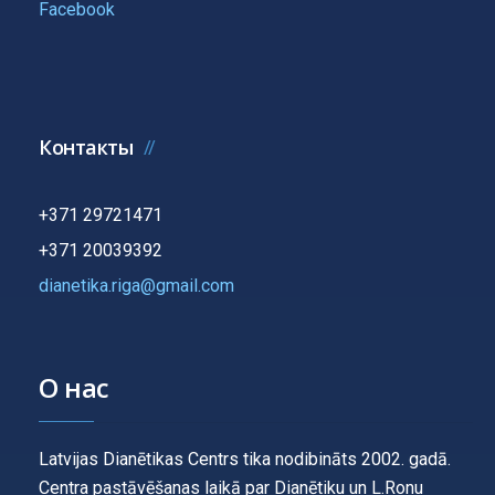
Facebook
Контакты
+371 29721471
+371 20039392
dianetika.riga@gmail.com
О нас
Latvijas Dianētikas Centrs tika nodibināts 2002. gadā.
Centra pastāvēšanas laikā par Dianētiku un L.Ronu