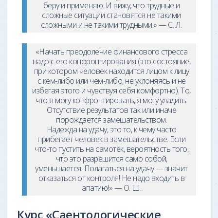
беру и применяю. И вижу, что трудные и
сложные ситуации становятся не такими
сложными и не такими трудными.» — С. Л.
«Начать преодоление финансового стресса
надо с его конфронтирования (это состояние,
при котором человек находится лицом к лицу
с кем-либо или чем-либо, не уклоняясь и не
избегая этого и чувствуя себя комфортно). То,
что я могу конфронтировать, я могу уладить.
Отсутствие результатов так или иначе
порождается замешательством.
Надежда на удачу, это то, к чему часто
прибегает человек в замешательстве. Если
что-то пустить на самотёк, вероятность того,
что это разрешится само собой,
уменьшается! Полагаться на удачу — значит
отказаться от контроля! Не надо входить в
апатию!» — О. Ш.
Курс «Саентологические