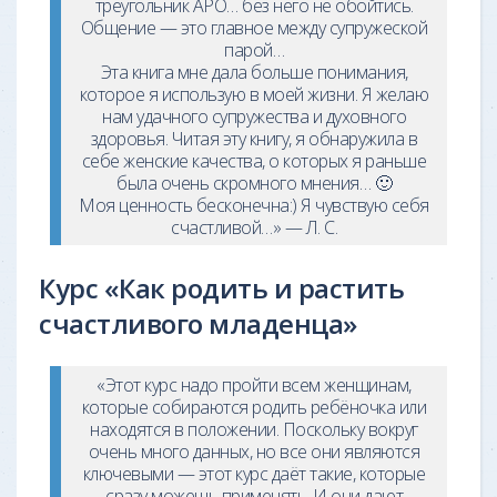
треугольник АРО… без него не обойтись.
Общение — это главное между супружеской
парой…
Эта книга мне дала больше понимания,
которое я использую в моей жизни. Я желаю
нам удачного супружества и духовного
здоровья. Читая эту книгу, я обнаружила в
себе женские качества, о которых я раньше
была очень скромного мнения… 🙂
Моя ценность бесконечна:) Я чувствую себя
счастливой…» — Л. С.
Курс «Как родить и растить
счастливого младенца»
«Этот курс надо пройти всем женщинам,
которые собираются родить ребёночка или
находятся в положении. Поскольку вокруг
очень много данных, но все они являются
ключевыми — этот курс даёт такие, которые
сразу можешь применять. И они дают