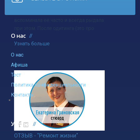
До семинара я жила с чувством
глубокой потери моей бабушки,
вспоминала её часто и всегда рыдала
при этом. После одитинга (это про
О нас
Узнать больше
О нас
Афиша
Тест
Политика конфиденциальности
Контакты
Услуги
ОТЗЫВ - "Ремонт жизни"