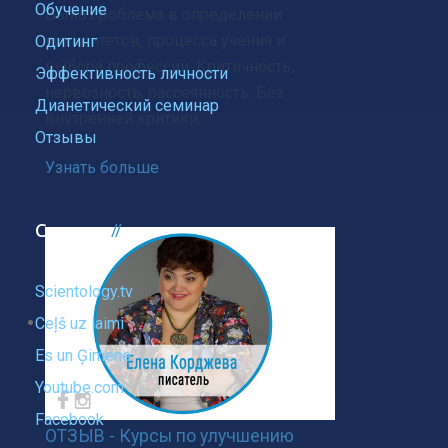
Обучение
Была проблема в определении
приоритетов, процесса учения и
Одитинг
выбора профессии. Критичность,
Эффективность личности
нервозность, рассеянность. Без
Дианетический семинар
внутренней критики,
Отзывы
Узнать больше
Ссылки
Scientology.tv
Ceļš uz laimi
Es un Ģimene
Youtube.com
Facebook
ОТЗЫВ - Курсы по улучшению