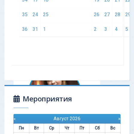
мою жизнь
«‎До теста я чувствовала себя, как
35
24
25
26
27
28
29
«белка в колесе». Я нечаянно
наткнулась на какой-то Оксфордский
36
31
1
2
3
4
5
тест анализа личности (OCA). После то
Узнать больше
Мероприятия
«
Август 2026
»
ОТЗЫВ - "Ремонт жизни"
Пн
Вт
Ср
Чт
Пт
Сб
Вс