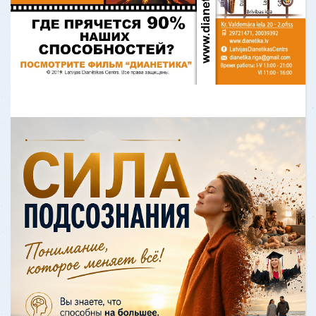
После одитинга, я чётко понимал
источник моих головных болей за
последний год — это было из-за
случая с велосипедом, хотя мне и
казалос
Узнать больше
ОТЗЫВ - книга «Дианетика»