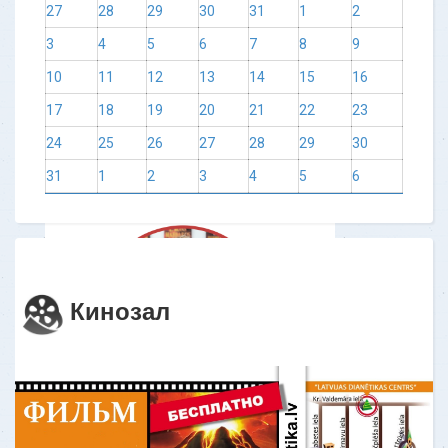
Я не могла сконцентрировать
27
28
29
30
31
1
2
внимание и постоянно делала 10 дел
3
4
5
6
7
8
9
одновременно. Здесь я первый раз
10
11
12
13
14
15
16
ощутила спокойствие и меня
отпустило. Когда
17
18
19
20
21
22
23
24
25
26
27
28
29
30
Узнать больше
31
1
2
3
4
5
6
Кинозал
ОТЗЫВ - Дианетический одитинг