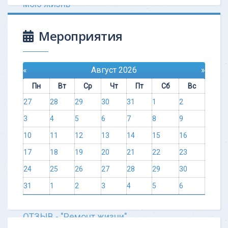
мою жизнь
«‎До теста я чувствовала себя, как
«белка в колесе». Я нечаянно
Мероприятия
наткнулась на какой-то Оксфордский
тест анализа личности (OCA). После то
«
Август 2026
»
Узнать больше
Пн
Вт
Ср
Чт
Пт
Сб
Вс
27
28
29
30
31
1
2
3
4
5
6
7
8
9
10
11
12
13
14
15
16
17
18
19
20
21
22
23
24
25
26
27
28
29
30
31
1
2
3
4
5
6
ОТЗЫВ - "Ремонт жизни"