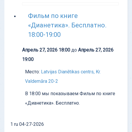
Советую всем пойти и попробовать.
Если, конечно, есть желание что-то в
Фильм по книге
этой жизни менять. Если вас все
устраивает, то здесь не
«Дианетика». Бесплатно.
18:00-19:00
Узнать больше
Апрель 27, 2026 18:00
до
Апрель 27, 2026
19:00
Место:
Latvijas Dianētikas centrs, Kr.
Valdemāra 20-2
В 18:00 мы показываем Фильм по книге
«Дианетика». Бесплатно.
1
ru
04-27-2026
ОТЗЫВ - Тест котрый изменил