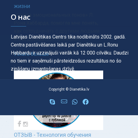
жизни
О нас
«Шкала эмоциональных тонов» Л.
Рона Хаббарда, помогла мне понять,
как сотрудничать с другими людьми
Latvijas Dianētikas Centrs tika nodibināts 2002. gadā.
и как добиваться понимания
Centra pastāvēšanas laikā par Dianētiku un L.Ronu
Habbardu ir uzzinājuši vairāk kā 12 000 cilvēku. Daudzi
Узнать больше
no tiem ir saņēmuši pārsteidzošus rezultātus no šo
zināšanu izmantošanas dzīvē.
Copyright © Dianetika.lv
ОТЗЫВ - Технология обучения