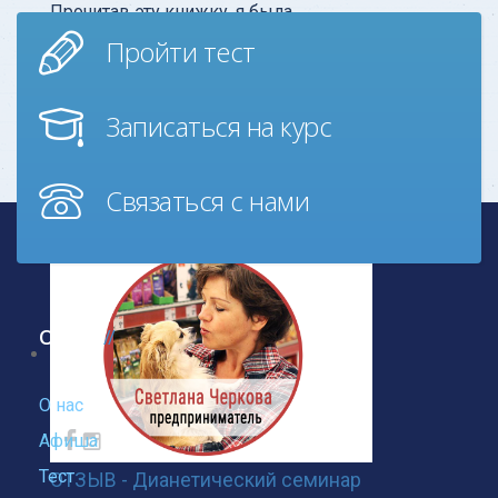
Прочитав эту книжку, я была
шокирована. Я поняла, почему я
Пройти тест
реагировала так остро, почему я не
могла себя контролировать в опред
Записаться на курс
Узнать больше
Связаться с нами
О нас
О нас
Афиша
Тест
ОТЗЫВ - Дианетический семинар