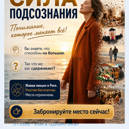
После одитинга, я чётко понимал
источник моих головных болей за
последний год — это было из-за
случая с велосипедом, хотя мне и
казалос
Узнать больше
ОТЗЫВ - книга «Дианетика»