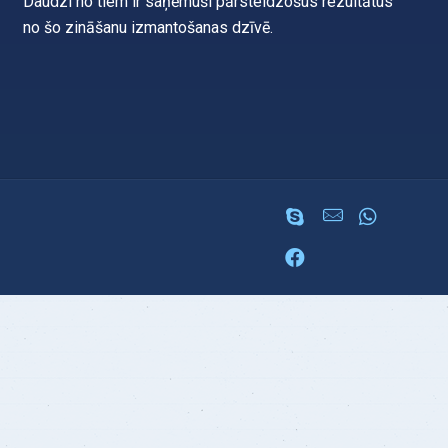
Daudzi no tiem ir saņēmuši pārsteidzošus rezultātus
no šo zināšanu izmantošanas dzīvē.