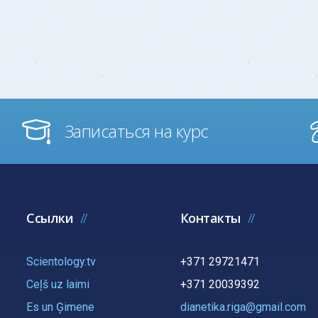
Записаться на курс
Ссылки
Контакты
Scientology.tv
+371 29721471
Ceļš uz laimi
+371 20039392
Es un Ģimene
dianetika.riga@gmail.com