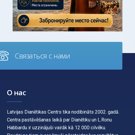
Связаться с нами
О нас
Latvijas Dianētikas Centrs tika nodibināts 2002. gadā.
Centra pastāvēšanas laikā par Dianētiku un L.Ronu
Habbardu ir uzzinājuši vairāk kā 12 000 cilvēku.