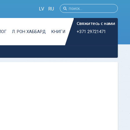
LV
RU
Свяжитесь с нами
+371 29721471
ЛОГ
Л. РОН ХАББАРД
КНИГИ