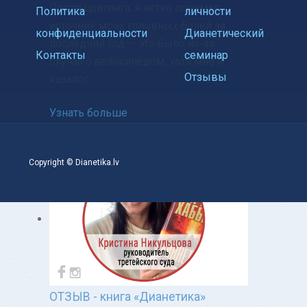
После одитинга, я чётко понимал
Политика
личности
источник моих головных болей за
конфиденциальности
Дианетический
последний год — это было из-за
Контакты
семинар
случая с велосипедом, хотя мне и
Отзывы
казалос
Узнать больше
Copyright © Dianetika.lv
ОТЗЫВ - книга «Дианетика»