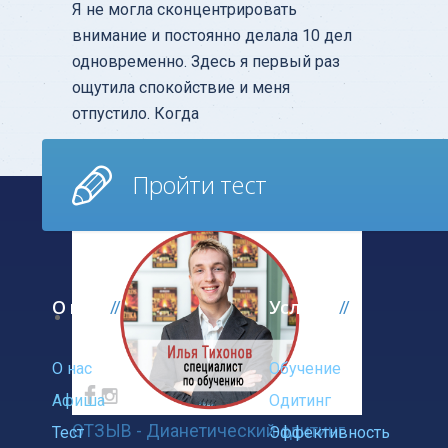
Я не могла сконцентрировать
внимание и постоянно делала 10 дел
одновременно. Здесь я первый раз
ощутила спокойствие и меня
отпустило. Когда
Узнать больше
Пройти тест
О нас
Услуги
О нас
Обучение
Афиша
Одитинг
ОТЗЫВ - Дианетический одитинг
Тест
Эффективность