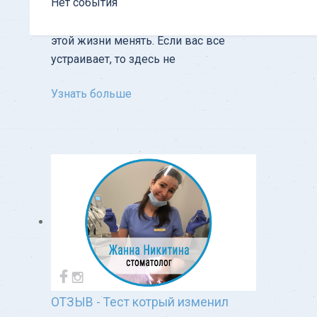
Нет события
Советую всем пойти и попробовать.
Если, конечно, есть желание что-то в
этой жизни менять. Если вас все
устраивает, то здесь не
Узнать больше
ОТЗЫВ - Тест котрый изменил