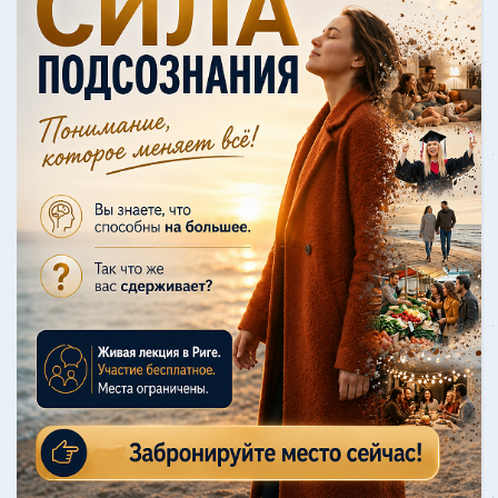
Я не могла сконцентрировать
внимание и постоянно делала 10 дел
одновременно. Здесь я первый раз
ощутила спокойствие и меня
отпустило. Когда
Узнать больше
ОТЗЫВ - Дианетический одитинг