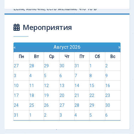
Советую всем пойти и попробовать.
Если, конечно, есть желание что-то в
этой жизни менять. Если вас все
устраивает, то здесь не
Мероприятия
Узнать больше
«
Август 2026
»
Пн
Вт
Ср
Чт
Пт
Сб
Вс
27
28
29
30
31
1
2
3
4
5
6
7
8
9
10
11
12
13
14
15
16
17
18
19
20
21
22
23
24
25
26
27
28
29
30
31
1
2
3
4
5
6
ОТЗЫВ - Тест котрый изменил