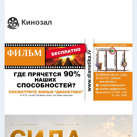
мою жизнь
«‎До теста я чувствовала себя, как
«белка в колесе». Я нечаянно
Кинозал
наткнулась на какой-то Оксфордский
тест анализа личности (OCA). После то
Узнать больше
ОТЗЫВ - "Ремонт жизни"