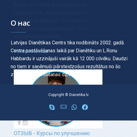
Была проблема в определении
приоритетов, процесса учения и
выбора профессии. Критичность,
О нас
нервозность, рассеянность. Без
внутренней критики,
Latvijas Dianētikas Centrs tika nodibināts 2002. gadā.
Centra pastāvēšanas laikā par Dianētiku un L.Ronu
Узнать больше
Habbardu ir uzzinājuši vairāk kā 12 000 cilvēku. Daudzi
no tiem ir saņēmuši pārsteidzošus rezultātus no šo
zināšanu izmantošanas dzīvē.
Copyright © Dianetika.lv
ОТЗЫВ - Курсы по улучшению