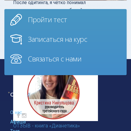
После одитинга, я чётко понимал
источник моих головных болей за
Пройти тест
последний год — это было из-за
случая с велосипедом, хотя мне и
казалос
Записаться на курс
Узнать больше
Связаться с нами
О нас
О нас
Афиша
ОТЗЫВ - книга «Дианетика»