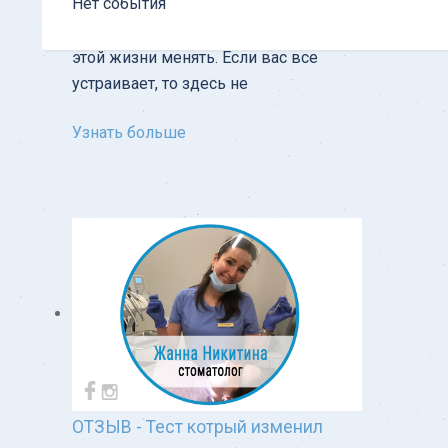
Нет события
Советую всем пойти и попробовать.
Если, конечно, есть желание что-то в
этой жизни менять. Если вас все
устраивает, то здесь не
Узнать больше
ОТЗЫВ - Тест котрый изменил