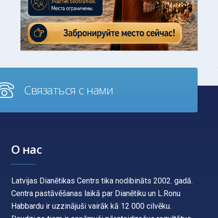
Связаться с нами
О нас
Latvijas Dianētikas Centrs tika nodibināts 2002. gadā.
Centra pastāvēšanas laikā par Dianētiku un L.Ronu
Habbardu ir uzzinājuši vairāk kā 12 000 cilvēku.