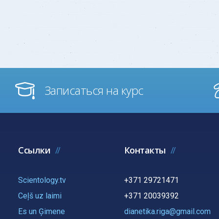
Записаться на курс
Ссылки
Контакты
Scientology.tv
+371 29721471
Ceļš uz laimi
+371 20039392
Es un Ģimene
dianetika.riga@gmail.com