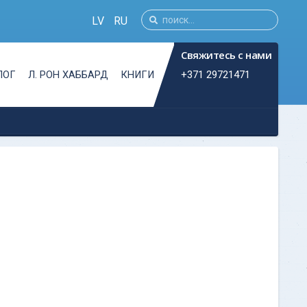
LV
RU
Свяжитесь с нами
+371 29721471
ЛОГ
Л. РОН ХАББАРД
КНИГИ