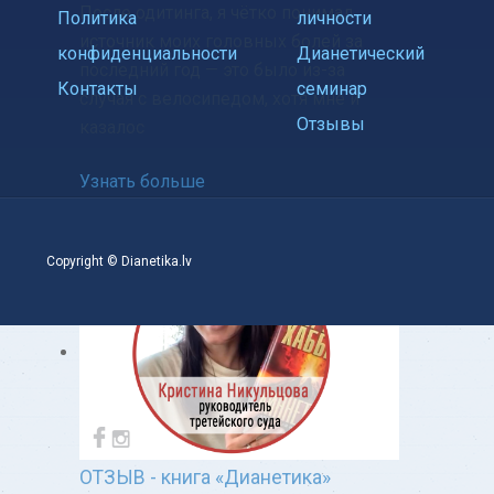
После одитинга, я чётко понимал
Политика
личности
источник моих головных болей за
конфиденциальности
Дианетический
последний год — это было из-за
Контакты
семинар
случая с велосипедом, хотя мне и
Отзывы
казалос
Узнать больше
Copyright © Dianetika.lv
ОТЗЫВ - книга «Дианетика»