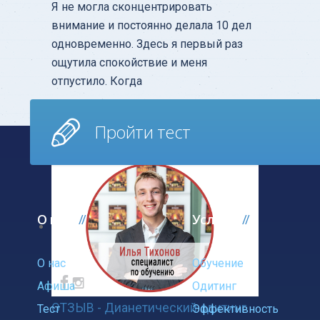
Я не могла сконцентрировать
внимание и постоянно делала 10 дел
одновременно. Здесь я первый раз
ощутила спокойствие и меня
отпустило. Когда
Узнать больше
Пройти тест
О нас
Услуги
О нас
Обучение
Афиша
Одитинг
ОТЗЫВ - Дианетический одитинг
Тест
Эффективность