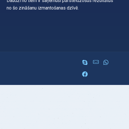
Daudzi no tiem ir saņēmuši pārsteidzošus rezultātus
no šo zināšanu izmantošanas dzīvē.