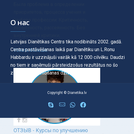
Была проблема в определении
приоритетов, процесса учения и
выбора профессии. Критичность,
О нас
нервозность, рассеянность. Без
внутренней критики,
Latvijas Dianētikas Centrs tika nodibināts 2002. gadā.
Centra pastāvēšanas laikā par Dianētiku un L.Ronu
Узнать больше
Habbardu ir uzzinājuši vairāk kā 12 000 cilvēku. Daudzi
no tiem ir saņēmuši pārsteidzošus rezultātus no šo
zināšanu izmantošanas dzīvē.
Copyright © Dianetika.lv
ОТЗЫВ - Курсы по улучшению