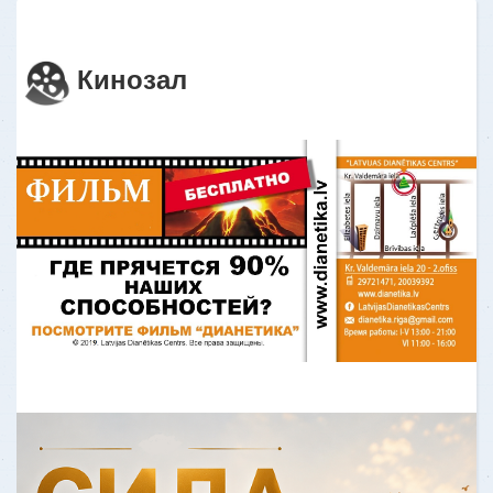
мою жизнь
«‎До теста я чувствовала себя, как
«белка в колесе». Я нечаянно
Кинозал
наткнулась на какой-то Оксфордский
тест анализа личности (OCA). После то
Узнать больше
ОТЗЫВ - "Ремонт жизни"