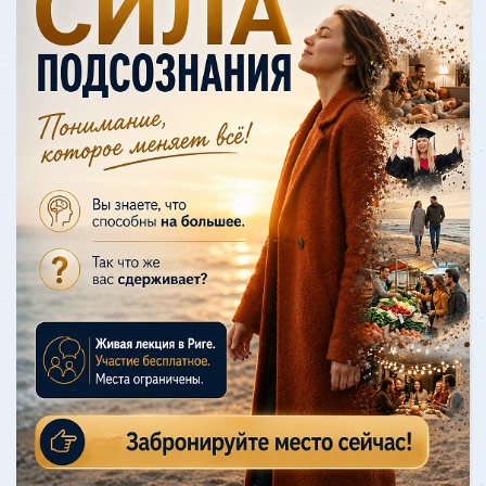
Я не могла сконцентрировать
внимание и постоянно делала 10 дел
одновременно. Здесь я первый раз
ощутила спокойствие и меня
отпустило. Когда
Узнать больше
ОТЗЫВ - Дианетический одитинг