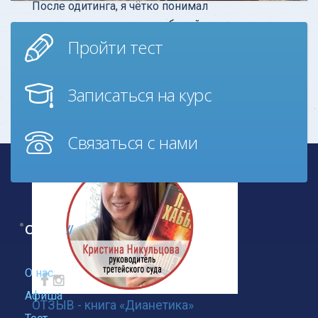
После одитинга, я чётко понимал
источник моих головных болей за
Пройти тест
последний год — это было из-за
случая с велосипедом, хотя мне и
казалос
Записаться на курс
Узнать больше
Связаться с нами
О нас
О нас
Афиша
ОТЗЫВ - книга «Дианетика»