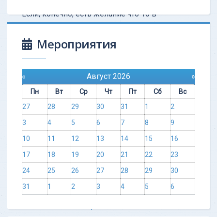
Советую всем пойти и попробовать.
Если, конечно, есть желание что-то в
этой жизни менять. Если вас все
устраивает, то здесь не
Мероприятия
Узнать больше
«
Август 2026
»
Пн
Вт
Ср
Чт
Пт
Сб
Вс
27
28
29
30
31
1
2
3
4
5
6
7
8
9
10
11
12
13
14
15
16
17
18
19
20
21
22
23
24
25
26
27
28
29
30
31
1
2
3
4
5
6
ОТЗЫВ - Тест котрый изменил