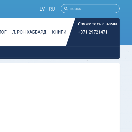
LV
RU
Свяжитесь с нами
+371 29721471
ЛОГ
Л. РОН ХАББАРД
КНИГИ