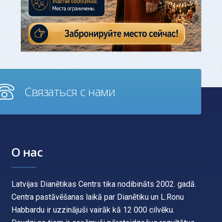
Связаться с нами
О нас
Latvijas Dianētikas Centrs tika nodibināts 2002. gadā.
Centra pastāvēšanas laikā par Dianētiku un L.Ronu
Habbardu ir uzzinājuši vairāk kā 12 000 cilvēku.