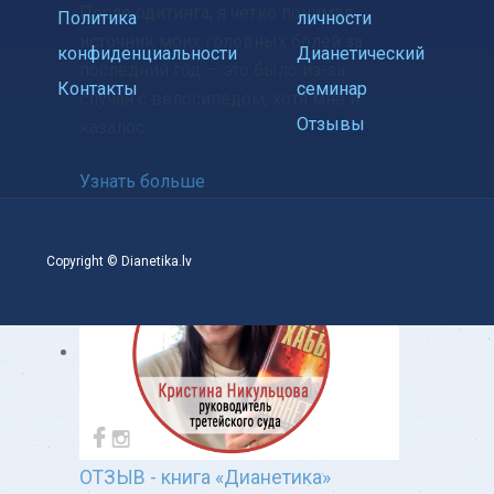
После одитинга, я чётко понимал
Политика
личности
источник моих головных болей за
конфиденциальности
Дианетический
последний год — это было из-за
Контакты
семинар
случая с велосипедом, хотя мне и
Отзывы
казалос
Узнать больше
Copyright © Dianetika.lv
ОТЗЫВ - книга «Дианетика»