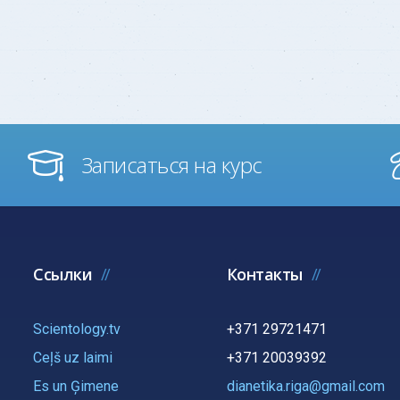
Записаться на курс
Ссылки
Контакты
Scientology.tv
+371 29721471
Ceļš uz laimi
+371 20039392
Es un Ģimene
dianetika.riga@gmail.com