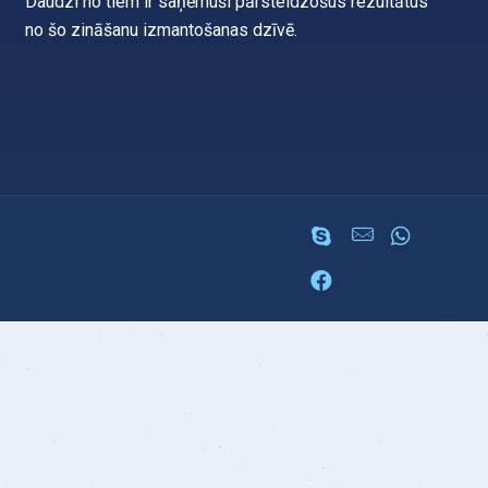
Daudzi no tiem ir saņēmuši pārsteidzošus rezultātus
no šo zināšanu izmantošanas dzīvē.