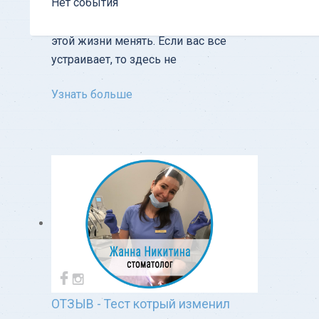
Нет события
Советую всем пойти и попробовать.
Если, конечно, есть желание что-то в
этой жизни менять. Если вас все
устраивает, то здесь не
Узнать больше
ОТЗЫВ - Тест котрый изменил