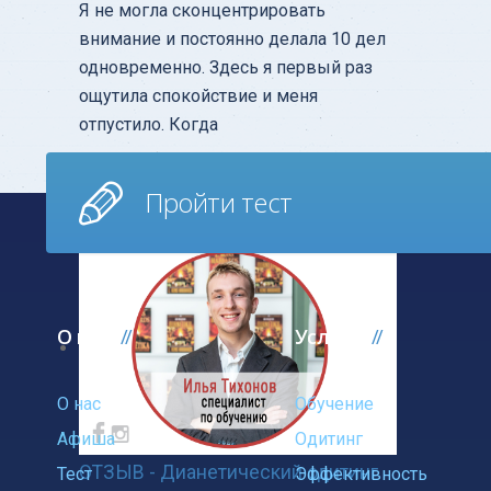
Я не могла сконцентрировать
внимание и постоянно делала 10 дел
одновременно. Здесь я первый раз
ощутила спокойствие и меня
отпустило. Когда
Узнать больше
Пройти тест
О нас
Услуги
О нас
Обучение
Афиша
Одитинг
ОТЗЫВ - Дианетический одитинг
Тест
Эффективность