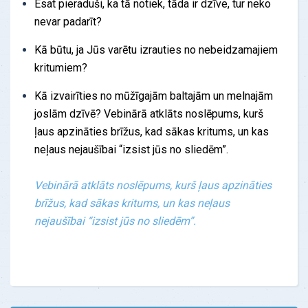
Esat pieraduši, ka tā notiek, tāda ir dzīve, tur neko
nevar padarīt?
Kā būtu, ja Jūs varētu izrauties no nebeidzamajiem
kritumiem?
Kā izvairīties no mūžīgajām baltajām un melnajām
joslām dzīvē? Vebinārā atklāts noslēpums, kurš
ļaus apzināties brīžus, kad sākas kritums, un kas
neļaus nejaušībai “izsist jūs no sliedēm”.
Vebinārā atklāts noslēpums, kurš ļaus apzināties
brīžus, kad sākas kritums, un kas neļaus
nejaušībai “izsist jūs no sliedēm”.