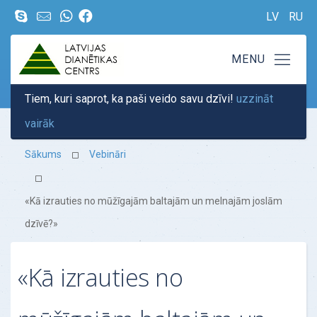
LV
RU
Tiem, kuri saprot, ka paši veido savu dzīvi!
uzzināt
vairāk
Sākums
Vebināri
«Kā izrauties no mūžīgajām baltajām un melnajām joslām
dzīvē?»
«Kā izrauties no