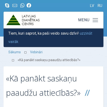
LV
RU
Tiem, kuri saprot, ka paši veido savu dzīvi!
uzzināt
vairāk
Sākums
Vebināri
«Kā panākt saskaņu paaudžu attiecībās?»
«Kā panākt saskaņu
paaudžu attiecībās?»