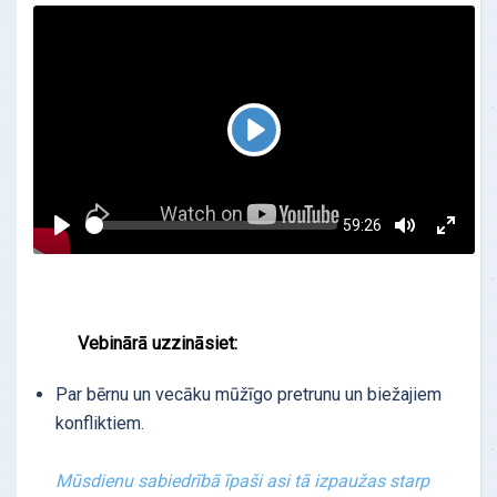
Play
Current
59:26
Seek
time
Play
Toggle
Toggl
Mute
Fullsc
Vebinārā uzzināsiet:
Par bērnu un vecāku mūžīgo pretrunu un biežajiem
konfliktiem.
Mūsdienu sabiedrībā īpaši asi tā izpaužas starp