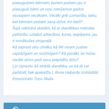
pieaugušiem bērniem, kuriem pašiem jau ir
pieauguši bērni un viņu cienījamos gados
esošajiem vecākiem. Vecāki grib uzmanību, laiku,
bet bērniem pašiem sava dzīve. Ko darīt?
Šajā vebinārā skatām, kā ar dianētikas metodes
palīdzību uzlabot attiecības, kuras, iespējams, jau
ir nonākušas strupceļā.
Kā saprast otru cilvēku, kā likt viņam justies
vajadzīgam un nozīmīgam? Kā panākt, lai mūsu
vecāki dzīvo paši savu piepildītu dzīvi?
Lai izprastu, kā strādā dianētika, un kā tā var
palīdzēt, tiek apskatīta L.Rona Habarda izstrādātā
Emocionālo Toņu Skala.