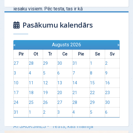
Tas ir ļoti profesionāls instruments, kuru
iesaku visiem. Pēc testa, tas ir kā
"šāviens" — no pirmās reizes
Pasākumu kalendārs
"desmitniekā". Speciālis…
Uzzināt vairāk
«
Augusts 2026
»
Pir
Ot
Tr
Ce
Pie
Se
Sv
27
28
29
30
31
1
2
3
4
5
6
7
8
9
10
11
12
13
14
15
16
17
18
19
20
21
22
23
24
25
26
27
28
29
30
31
1
2
3
4
5
6
ATSAUKSMES - "Tests, kas mainīja