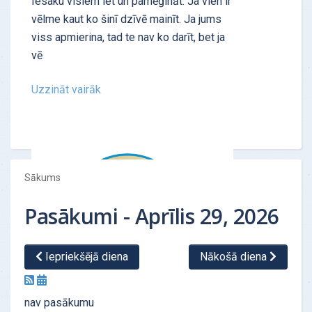
Iesaku visiem iet un pamēģināt. Ja vien ir
vēlme kaut ko šinī dzīvē mainīt. Ja jums
viss apmierina, tad te nav ko darīt, bet ja
vē
Uzzināt vairāk
Sākums
Pasākumi - Aprīlis 29, 2026
Iepriekšējā diena
Nākošā diena
ATSAUKSMES - "Personības tests"
nav pasākumu