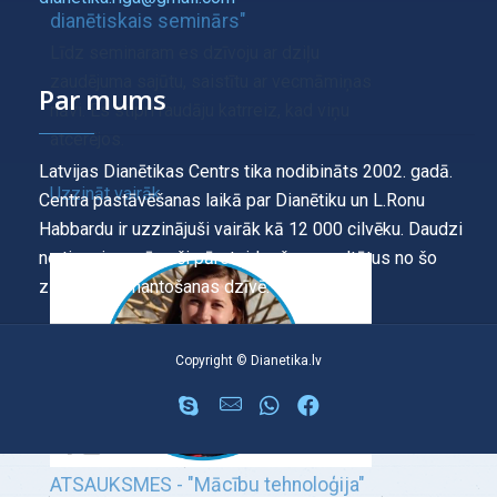
dianētiskais seminārs"
Līdz seminaram es dzīvoju ar dziļu
zaudējuma sajūtu, saistītu ar vecmāmiņas
Par mums
nāvi. Es stipri raudāju katrreiz, kad viņu
atcerējos.
Latvijas Dianētikas Centrs tika nodibināts 2002. gadā.
Uzzināt vairāk
Centra pastāvēšanas laikā par Dianētiku un L.Ronu
Habbardu ir uzzinājuši vairāk kā 12 000 cilvēku. Daudzi
no tiem ir saņēmuši pārsteidzošus rezultātus no šo
zināšanu izmantošanas dzīvē.
Copyright © Dianetika.lv
ATSAUKSMES - "Mācību tehnoloģija"