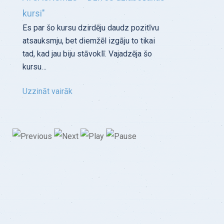
kursi"
Es par šo kursu dzirdēju daudz pozitīvu
atsauksmju, bet diemžēl izgāju to tikai
tad, kad jau biju stāvoklī. Vajadzēja šo
kursu…
Uzzināt vairāk