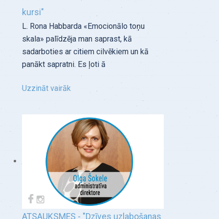
kursi"
L. Rona Habbarda «Emocionālo toņu
skala» palīdzēja man saprast, kā
sadarboties ar citiem cilvēkiem un kā
panākt sapratni. Es ļoti ā
Uzzināt vairāk
ATSAUKSMES - "Dzīves uzlabošanas