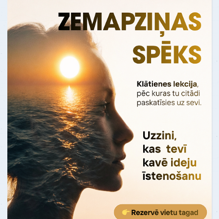
manu dzīvi"
Pirms testa es jutos, kā "vāvere ritenī".
Es nejauši uzdūros uz kaut kādu
Oksfordas personas analīzes testu. Kad
es to izpild…
Uzzināt vairāk
ATSAUKSMES - "Dzīves remonts"