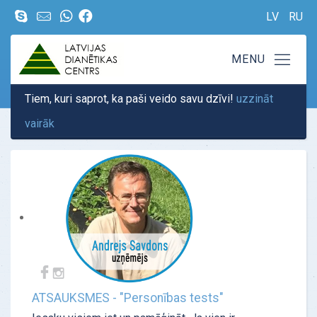
LV
RU
Tiem, kuri saprot, ka paši veido savu dzīvi!
uzzināt
vairāk
ATSAUKSMES - "Personības tests"