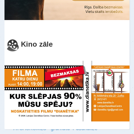
Es nevarēju sakoncentrēt savu uzmanību
uz vienu lietu. Es pastāvīgi darīju 10
lietas reizē. Šeit es pirmo reizi izjutu
mieru u…
Uzzināt vairāk
Kino zāle
ATSAUKSMES - gramata "Pašanalīze"