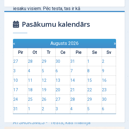
Tas ir ļoti profesionāls instruments, kuru
iesaku visiem. Pēc testa, tas ir kā
"šāviens" — no pirmās reizes
Pasākumu kalendārs
"desmitniekā". Speciālis…
Uzzināt vairāk
«
Augusts 2026
»
Pir
Ot
Tr
Ce
Pie
Se
Sv
27
28
29
30
31
1
2
3
4
5
6
7
8
9
10
11
12
13
14
15
16
17
18
19
20
21
22
23
24
25
26
27
28
29
30
31
1
2
3
4
5
6
ATSAUKSMES - "Tests, kas mainīja