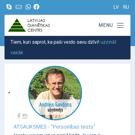
LV
RU
Tiem, kuri saprot, ka paši veido savu dzīvi!
uzzināt
vairāk
ATSAUKSMES - "Personības tests"