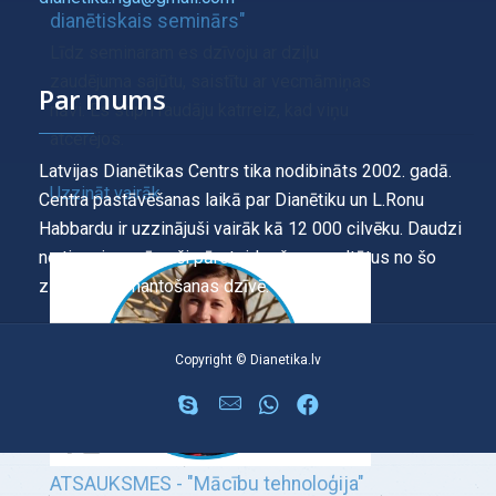
dianētiskais seminārs"
Līdz seminaram es dzīvoju ar dziļu
zaudējuma sajūtu, saistītu ar vecmāmiņas
Par mums
nāvi. Es stipri raudāju katrreiz, kad viņu
atcerējos.
Latvijas Dianētikas Centrs tika nodibināts 2002. gadā.
Uzzināt vairāk
Centra pastāvēšanas laikā par Dianētiku un L.Ronu
Habbardu ir uzzinājuši vairāk kā 12 000 cilvēku. Daudzi
no tiem ir saņēmuši pārsteidzošus rezultātus no šo
zināšanu izmantošanas dzīvē.
Copyright © Dianetika.lv
ATSAUKSMES - "Mācību tehnoloģija"