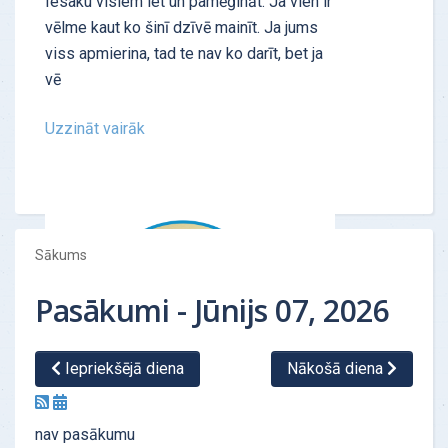
Iesaku visiem iet un pamēģināt. Ja vien ir
vēlme kaut ko šinī dzīvē mainīt. Ja jums
viss apmierina, tad te nav ko darīt, bet ja
vē
Uzzināt vairāk
Sākums
Pasākumi - Jūnijs 07, 2026
Iepriekšējā diena
Nākošā diena
ATSAUKSMES - "Personības tests"
nav pasākumu