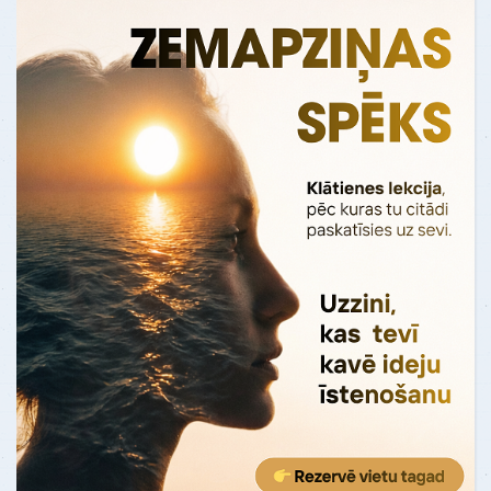
manu dzīvi"
Pirms testa es jutos, kā "vāvere ritenī".
Es nejauši uzdūros uz kaut kādu
Oksfordas personas analīzes testu. Kad
es to izpild…
Uzzināt vairāk
ATSAUKSMES - "Dzīves remonts"