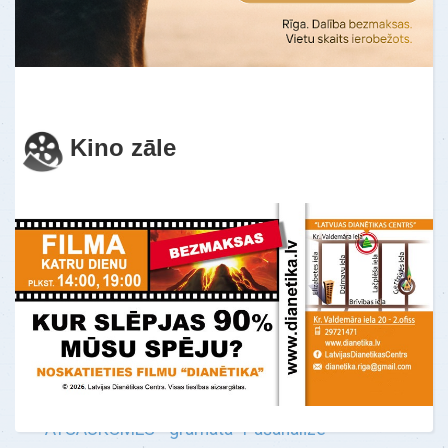
Es nevarēju sakoncentrēt savu uzmanību
uz vienu lietu. Es pastāvīgi darīju 10
lietas reizē. Šeit es pirmo reizi izjutu
mieru u…
Uzzināt vairāk
Kino zāle
ATSAUKSMES - gramata "Pašanalīze"