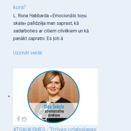
kursi"
L. Rona Habbarda «Emocionālo toņu
skala» palīdzēja man saprast, kā
sadarboties ar citiem cilvēkiem un kā
panākt sapratni. Es ļoti ā
Uzzināt vairāk
ATSAUKSMES - "Dzīves uzlabošanas