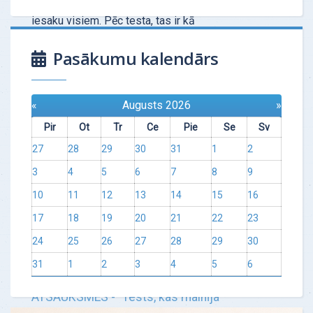
Tas ir ļoti profesionāls instruments, kuru
iesaku visiem. Pēc testa, tas ir kā
"šāviens" — no pirmās reizes
Pasākumu kalendārs
"desmitniekā". Speciālis…
Uzzināt vairāk
«
Augusts 2026
»
Pir
Ot
Tr
Ce
Pie
Se
Sv
27
28
29
30
31
1
2
3
4
5
6
7
8
9
10
11
12
13
14
15
16
17
18
19
20
21
22
23
24
25
26
27
28
29
30
31
1
2
3
4
5
6
ATSAUKSMES - "Tests, kas mainīja