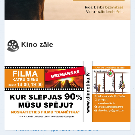
Es nevarēju sakoncentrēt savu uzmanību
uz vienu lietu. Es pastāvīgi darīju 10
lietas reizē. Šeit es pirmo reizi izjutu
mieru u…
Uzzināt vairāk
Kino zāle
ATSAUKSMES - gramata "Pašanalīze"