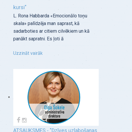
kursi"
L. Rona Habbarda «Emocionālo toņu
skala» palīdzēja man saprast, kā
sadarboties ar citiem cilvēkiem un kā
panākt sapratni. Es ļoti ā
Uzzināt vairāk
ATSAUKSMES - "Dzīves uzlabošanas