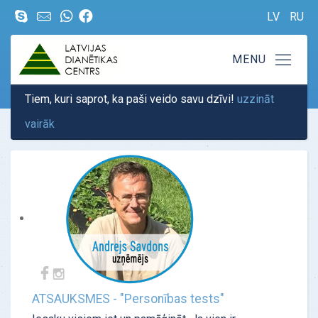
LV
RU
Tiem, kuri saprot, ka paši veido savu dzīvi!
uzzināt
vairāk
ATSAUKSMES - "Personības tests"