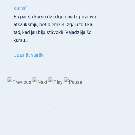
kursi"
Es par šo kursu dzirdēju daudz pozitīvu
atsauksmju, bet diemžēl izgāju to tikai
tad, kad jau biju stāvoklī. Vajadzēja šo
kursu…
Uzzināt vairāk