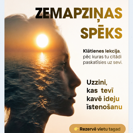
manu dzīvi"
Pirms testa es jutos, kā "vāvere ritenī".
Es nejauši uzdūros uz kaut kādu
Oksfordas personas analīzes testu. Kad
es to izpild…
Uzzināt vairāk
ATSAUKSMES - "Dzīves remonts"