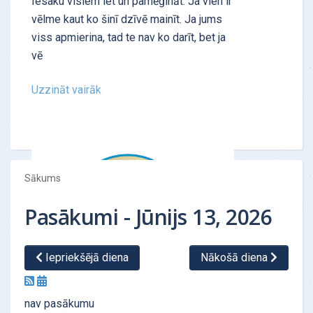
Iesaku visiem iet un pamēģināt. Ja vien ir
vēlme kaut ko šinī dzīvē mainīt. Ja jums
viss apmierina, tad te nav ko darīt, bet ja
vē
Uzzināt vairāk
Sākums
Pasākumi - Jūnijs 13, 2026
Iepriekšējā diena
Nākošā diena
ATSAUKSMES - "Personības tests"
nav pasākumu