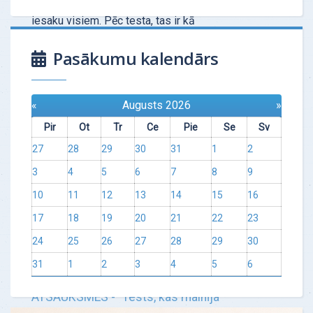
Tas ir ļoti profesionāls instruments, kuru
iesaku visiem. Pēc testa, tas ir kā
"šāviens" — no pirmās reizes
Pasākumu kalendārs
"desmitniekā". Speciālis…
Uzzināt vairāk
«
Augusts 2026
»
Pir
Ot
Tr
Ce
Pie
Se
Sv
27
28
29
30
31
1
2
3
4
5
6
7
8
9
10
11
12
13
14
15
16
17
18
19
20
21
22
23
24
25
26
27
28
29
30
31
1
2
3
4
5
6
ATSAUKSMES - "Tests, kas mainīja