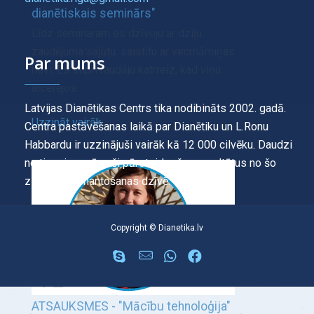
dianētiskais seminārs"
Līdz seminaram es dzīvoju ar dziļu
zaudējuma sajūtu, saistītu ar vecmāmiņas
Par mums
nāvi. Es stipri raudāju katrreiz, kad viņu
atcerējos.
Latvijas Dianētikas Centrs tika nodibināts 2002. gadā.
Uzzināt vairāk
Centra pastāvēšanas laikā par Dianētiku un L.Ronu
Habbardu ir uzzinājuši vairāk kā 12 000 cilvēku. Daudzi
no tiem ir saņēmuši pārsteidzošus rezultātus no šo
zināšanu izmantošanas dzīvē.
Copyright © Dianetika.lv
ATSAUKSMES - "Mācību tehnoloģija"