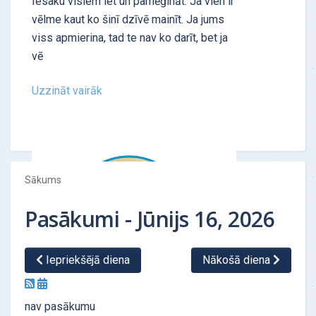
Iesaku visiem iet un pamēģināt. Ja vien ir
vēlme kaut ko šinī dzīvē mainīt. Ja jums
viss apmierina, tad te nav ko darīt, bet ja
vē
Uzzināt vairāk
Sākums
Pasākumi - Jūnijs 16, 2026
Iepriekšējā diena
Nākošā diena
ATSAUKSMES - "Personības tests"
nav pasākumu