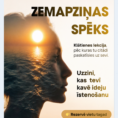
manu dzīvi"
Pirms testa es jutos, kā "vāvere ritenī".
Es nejauši uzdūros uz kaut kādu
Oksfordas personas analīzes testu. Kad
es to izpild…
Uzzināt vairāk
ATSAUKSMES - "Dzīves remonts"