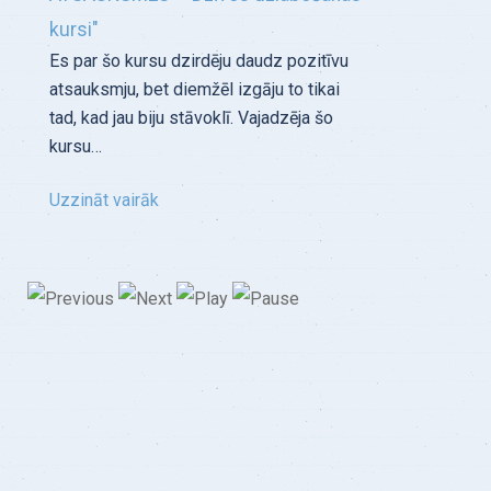
kursi"
Es par šo kursu dzirdēju daudz pozitīvu
atsauksmju, bet diemžēl izgāju to tikai
tad, kad jau biju stāvoklī. Vajadzēja šo
kursu…
Uzzināt vairāk