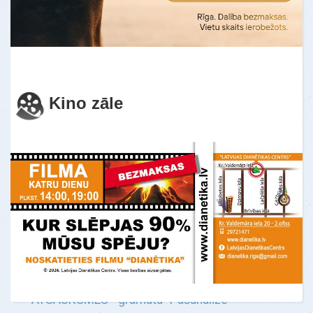
Es nevarēju sakoncentrēt savu uzmanību
uz vienu lietu. Es pastāvīgi darīju 10
lietas reizē. Šeit es pirmo reizi izjutu
mieru u…
Uzzināt vairāk
Kino zāle
ATSAUKSMES - gramata "Pašanalīze"