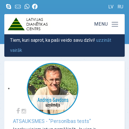
LV
RU
Tiem, kuri saprot, ka paši veido savu dzīvi!
uzzināt
vairāk
ATSAUKSMES - "Personības tests"