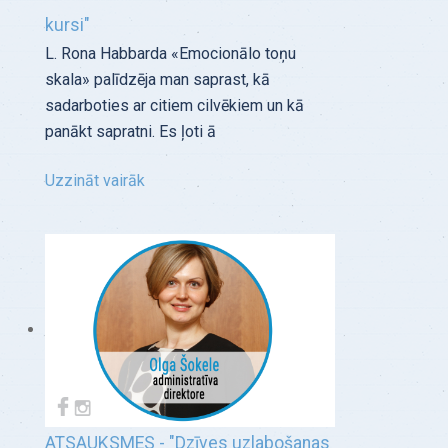
kursi"
L. Rona Habbarda «Emocionālo toņu
skala» palīdzēja man saprast, kā
sadarboties ar citiem cilvēkiem un kā
panākt sapratni. Es ļoti ā
Uzzināt vairāk
ATSAUKSMES - "Dzīves uzlabošanas