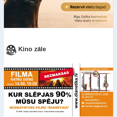
Es nevarēju sakoncentrēt savu uzmanību
uz vienu lietu. Es pastāvīgi darīju 10
lietas reizē. Šeit es pirmo reizi izjutu
mieru u…
Uzzināt vairāk
Kino zāle
ATSAUKSMES - gramata "Pašanalīze"