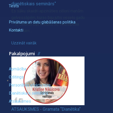
dianētiskais seminārs"
Tests
Es sāku skaidri apzināties cēloni manām
galvessāpēm, kuras biju jutis veselu gadu
Privātuma un datu glabāšanas politika
– to cēlonis bija kritiens no velosipēda.
Kontakti
Pirms tam…
Uzzināt vairāk
Pakalpojumi
Apmācība
Oditings
Personības efektivitāte
Dianētiskais seminārs
Atsauksmes
ATSAUKSMES - Gramata "Dianētika"