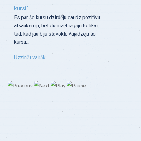
kursi"
Es par šo kursu dzirdēju daudz pozitīvu
atsauksmju, bet diemžēl izgāju to tikai
tad, kad jau biju stāvoklī. Vajadzēja šo
kursu…
Uzzināt vairāk