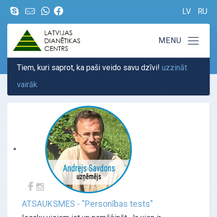
LV
RU
Tiem, kuri saprot, ka paši veido savu dzīvi!
uzzināt
vairāk
ATSAUKSMES - "Personības tests"