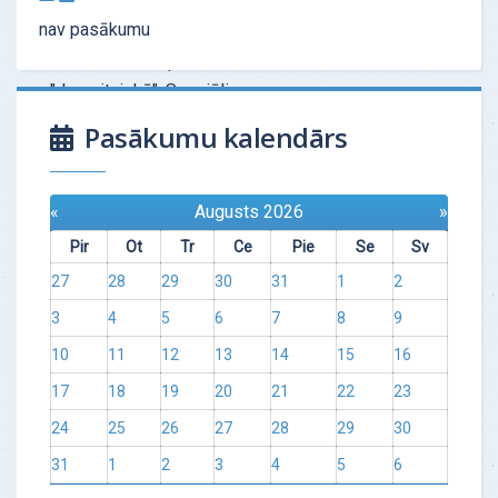
Tas ir ļoti profesionāls instruments, kuru
nav pasākumu
iesaku visiem. Pēc testa, tas ir kā
"šāviens" — no pirmās reizes
"desmitniekā". Speciālis…
Pasākumu kalendārs
Uzzināt vairāk
«
Augusts 2026
»
Pir
Ot
Tr
Ce
Pie
Se
Sv
27
28
29
30
31
1
2
3
4
5
6
7
8
9
10
11
12
13
14
15
16
17
18
19
20
21
22
23
24
25
26
27
28
29
30
31
1
2
3
4
5
6
ATSAUKSMES - "Tests, kas mainīja