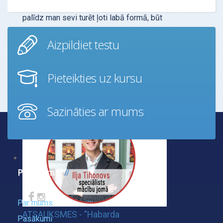
Vingrinājumi, kas aprakstīti šajā grāmatā,
palīdz man sevi turēt ļoti labā formā, būt
stabilai un sniegt stabilizējošu ietekmi
Aizpildiet testu
apkār…
Uzzināt vairāk
Pieteikties uz kursu
Sazināties ar mums
Par mums
Par mums
ATSAUKSMES - "Habarda
Pasākumi