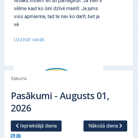
Iesaku visiem iet un pamēģināt. Ja vien ir
vēlme kaut ko šinī dzīvē mainīt. Ja jums
viss apmierina, tad te nav ko darīt, bet ja
vē
Uzzināt vairāk
Sākums
Pasākumi - Augusts 01,
2026
Iepriekšējā diena
Nākošā diena
ATSAUKSMES - "Personības tests"