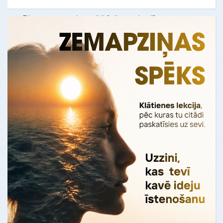
manu dzīvi"
Pirms testa es jutos, kā "vāvere ritenī".
Es nejauši uzdūros uz kaut kādu
Oksfordas personas analīzes testu. Kad
es to izpild…
Uzzināt vairāk
ATSAUKSMES - "Dzīves remonts"