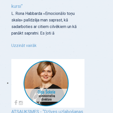
kursi"
L. Rona Habbarda «Emocionālo toņu
skala» palīdzēja man saprast, kā
sadarboties ar citiem cilvēkiem un kā
panākt sapratni. Es ļoti ā
Uzzināt vairāk
ATSAUKSMES - "Dzīves uzlabošanas