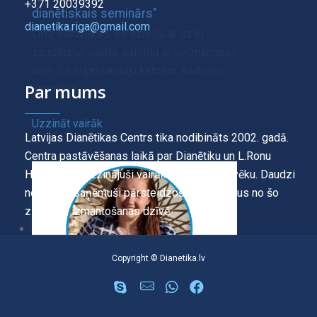
+371 20039392
dianētiskais seminārs"
dianetika.riga@gmail.com
Līdz seminaram es dzīvoju ar dziļu
zaudējuma sajūtu, saistītu ar vecmāmiņas
nāvi. Es stipri raudāju katrreiz, kad viņu
Par mums
atcerējos.
Uzzināt vairāk
Latvijas Dianētikas Centrs tika nodibināts 2002. gadā.
Centra pastāvēšanas laikā par Dianētiku un L.Ronu
Habbardu ir uzzinājuši vairāk kā 12 000 cilvēku. Daudzi
no tiem ir saņēmuši pārsteidzošus rezultātus no šo
zināšanu izmantošanas dzīvē.
Copyright © Dianetika.lv
ATSAUKSMES - "Mācību tehnoloģija"