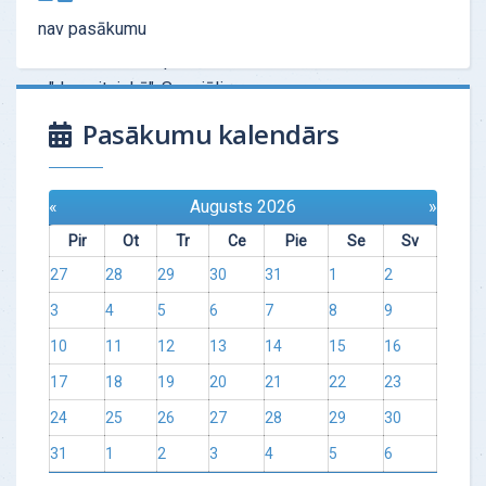
Tas ir ļoti profesionāls instruments, kuru
nav pasākumu
iesaku visiem. Pēc testa, tas ir kā
"šāviens" — no pirmās reizes
"desmitniekā". Speciālis…
Pasākumu kalendārs
Uzzināt vairāk
«
Augusts 2026
»
Pir
Ot
Tr
Ce
Pie
Se
Sv
27
28
29
30
31
1
2
3
4
5
6
7
8
9
10
11
12
13
14
15
16
17
18
19
20
21
22
23
24
25
26
27
28
29
30
31
1
2
3
4
5
6
ATSAUKSMES - "Tests, kas mainīja