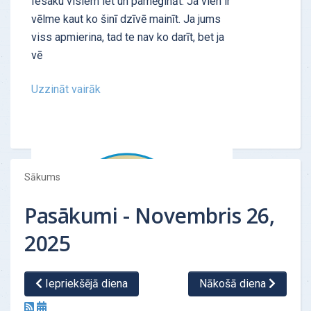
Iesaku visiem iet un pamēģināt. Ja vien ir
vēlme kaut ko šinī dzīvē mainīt. Ja jums
viss apmierina, tad te nav ko darīt, bet ja
vē
Uzzināt vairāk
Sākums
Pasākumi - Novembris 26,
2025
Iepriekšējā diena
Nākošā diena
ATSAUKSMES - "Personības tests"