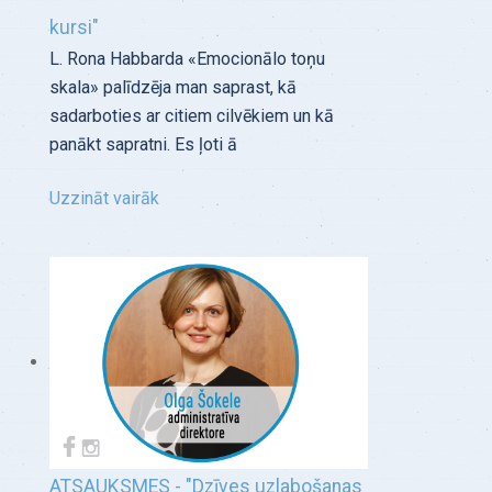
kursi"
L. Rona Habbarda «Emocionālo toņu
skala» palīdzēja man saprast, kā
sadarboties ar citiem cilvēkiem un kā
panākt sapratni. Es ļoti ā
Uzzināt vairāk
ATSAUKSMES - "Dzīves uzlabošanas