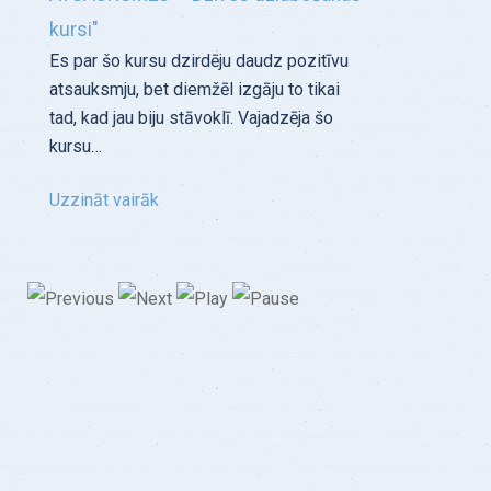
kursi"
Es par šo kursu dzirdēju daudz pozitīvu
atsauksmju, bet diemžēl izgāju to tikai
tad, kad jau biju stāvoklī. Vajadzēja šo
kursu…
Uzzināt vairāk