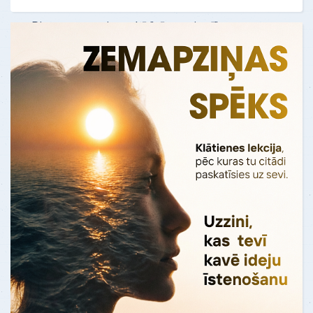
manu dzīvi"
Pirms testa es jutos, kā "vāvere ritenī".
Es nejauši uzdūros uz kaut kādu
Oksfordas personas analīzes testu. Kad
es to izpild…
Uzzināt vairāk
ATSAUKSMES - "Dzīves remonts"