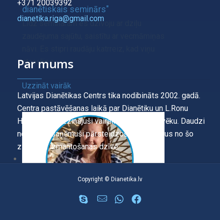
+371 20039392
dianētiskais seminārs"
dianetika.riga@gmail.com
Līdz seminaram es dzīvoju ar dziļu
zaudējuma sajūtu, saistītu ar vecmāmiņas
nāvi. Es stipri raudāju katrreiz, kad viņu
Par mums
atcerējos.
Uzzināt vairāk
Latvijas Dianētikas Centrs tika nodibināts 2002. gadā.
Centra pastāvēšanas laikā par Dianētiku un L.Ronu
Habbardu ir uzzinājuši vairāk kā 12 000 cilvēku. Daudzi
no tiem ir saņēmuši pārsteidzošus rezultātus no šo
zināšanu izmantošanas dzīvē.
Copyright © Dianetika.lv
ATSAUKSMES - "Mācību tehnoloģija"