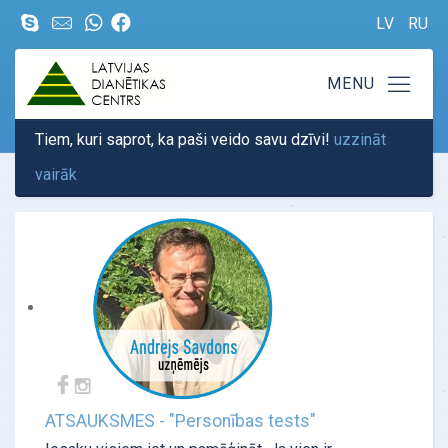
LV
RU
Tiem, kuri saprot, ka paši veido savu dzīvi!
uzzināt
vairāk
ATSAUKSMES - "Personības tests"