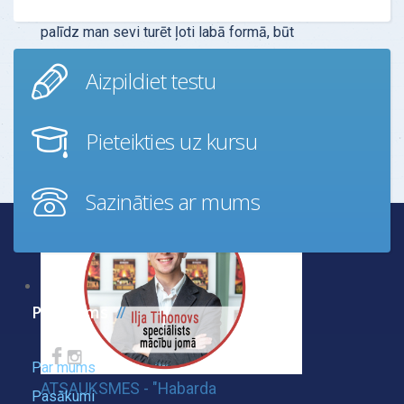
Vingrinājumi, kas aprakstīti šajā grāmatā,
palīdz man sevi turēt ļoti labā formā, būt
stabilai un sniegt stabilizējošu ietekmi
Aizpildiet testu
apkār…
Uzzināt vairāk
Pieteikties uz kursu
Sazināties ar mums
Par mums
Par mums
ATSAUKSMES - "Habarda
Pasākumi