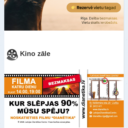
Es nevarēju sakoncentrēt savu uzmanību
uz vienu lietu. Es pastāvīgi darīju 10
lietas reizē. Šeit es pirmo reizi izjutu
mieru u…
Uzzināt vairāk
Kino zāle
ATSAUKSMES - gramata "Pašanalīze"