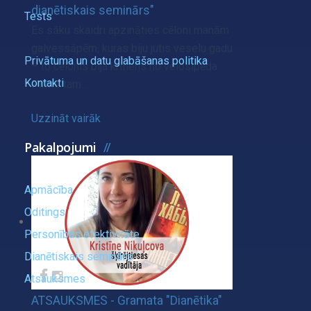
dianētiskais seminārs"
Tests
Es sāku skaidri apzināties cēloni manām
galvessāpēm, kuras biju jutis veselu gadu
Privātuma un datu glabāšanas politika
– to cēlonis bija kritiens no velosipēda.
Kontakti
Pirms tam…
Uzzināt vairāk
Pakalpojumi
Apmācība
Oditings
Personības efektivitāte
Dianētiskais seminārs
Atsauksmes
ATSAUKSMES - Gramata "Dianētika"