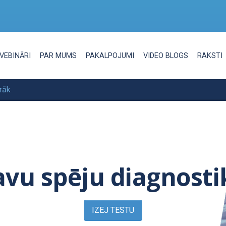
VEBINĀRI
PAR MUMS
PAKALPOJUMI
VIDEO BLOGS
RAKSTI
rāk
avu spēju diagnosti
IZEJ TESTU