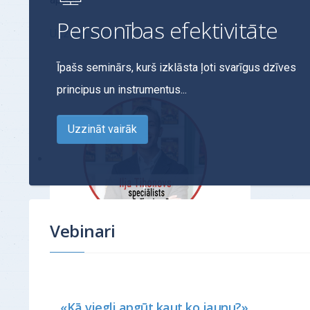
Personības efektivitāte
Uzzināt vairāk
Īpašs seminārs, kurš izklāsta ļoti svarīgus dzīves
principus un instrumentus...
Uzzināt vairāk
Vebinari
ATSAUKSMES - "Habarda
dianētiskais seminārs"
Es sāku skaidri apzināties cēloni manām
galvessāpēm, kuras biju jutis veselu gadu
«Kā viegli apgūt kaut ko jaunu?»