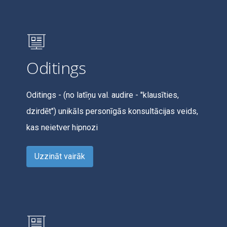
Oditings
Oditings - (no latīņu val. audire - "klausīties,
dzirdēt") unikāls personīgās konsultācijas veids,
kas neietver hipnozi
Uzzināt vairāk