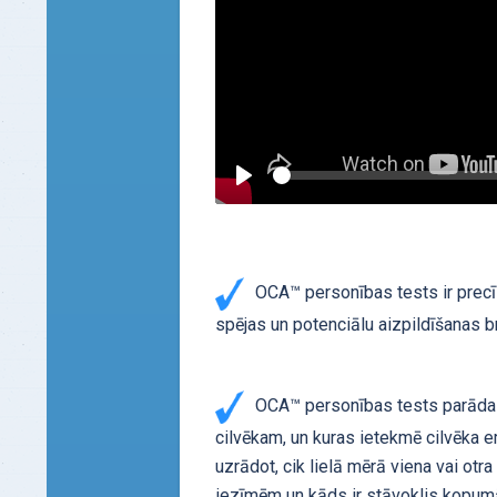
Uzzināt vairāk
Seek
Play
OCA™ personības tests ir precī
spējas un potenciālu aizpildīšanas 
ATSAUKSMES - "Tests, kas mainīja
OCA™ personības tests parāda 
manu dzīvi"
cilvēkam, un kuras ietekmē cilvēka
Pirms testa es jutos, kā "vāvere ritenī".
uzrādot, cik lielā mērā viena vai otr
Es nejauši uzdūros uz kaut kādu
iezīmēm un kāds ir stāvoklis kopum