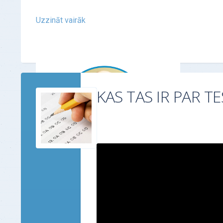
Uzzināt vairāk
KAS TAS IR PAR T
ATSAUKSMES - "Personības tests"
Tas ir ļoti profesionāls instruments, kuru
iesaku visiem. Pēc testa, tas ir kā
"šāviens" — no pirmās reizes
"desmitniekā". Speciālis…