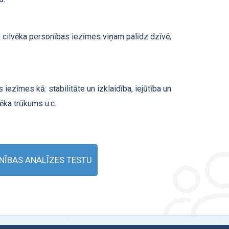
 cilvēka personības iezīmes viņam palīdz dzīvē,
iezīmes kā: stabilitāte un izklaidība, iejūtība un
ēka trūkums u.c.
NĪBAS ANALĪZES TESTU