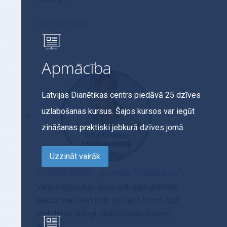
Uzzināt vairāk
Apmācība
Latvijas Dianētikas centrs piedāvā 25 dzīves
uzlabošanas kursus. Šajos kursos var iegūt
zināšanas praktiski jebkurā dzīves jomā.
Uzzināt vairāk
ATSAUKSMES - gramata "Pašanalīze"
Vingrinājumi, kas aprakstīti šajā grāmatā,
palīdz man sevi turēt ļoti labā formā, būt
stabilai un sniegt stabilizējošu ietekmi
apkār…