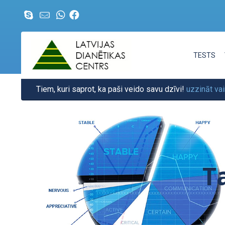
TESTS
Tiem, kuri saprot, ka paši veido savu dzīvi!
uzzināt vai
T