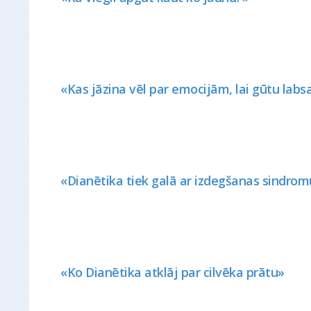
– to cēlonis bija kritiens no velosipēda.
Pirms tam…
Uzzināt vairāk
«Kas jāzina vēl par emocijām, lai gūtu labs
«Dianētika tiek galā ar izdegšanas sindro
ATSAUKSMES - Gramata "Dianētika"
Lasot šo grāmatu, es biju šokēta. Tāpēc,
«Ko Dianētika atklāj par cilvēka prātu»
ka par šādiem datiem agrāk es nekur
nebiju lasījusi. Es patiešām tiku skaidrībā