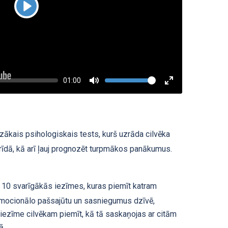
Play
Current
01:00
Volume
time
Toggle
Toggle
Mute
Fullscreen
zākais psihologiskais tests, kurš uzrāda cilvēka
brīdā, kā arī ļauj prognozēt turpmākos panākumus.
10 svarīgākās iezīmes, kuras piemīt katram
 emocionālo pašsajūtu un sasniegumus dzīvē,
a iezīme cilvēkam piemīt, kā tā saskaņojas ar citām
ā.