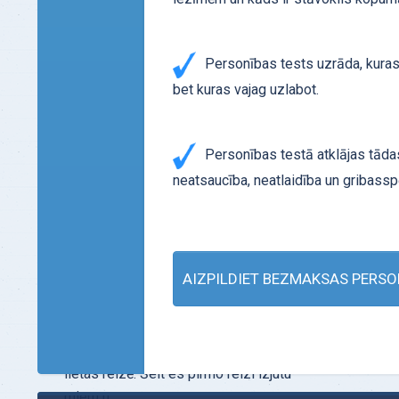
Oksfordas personas analīzes testu. Kad
es to izpild…
Personības tests uzrāda, kuras
Uzzināt vairāk
bet kuras vajag uzlabot.
Personības testā atklājas tādas 
neatsaucība, neatlaidība un gribassp
AIZPILDIET BEZMAKSAS PERSO
ATSAUKSMES - "Dzīves remonts"
Es nevarēju sakoncentrēt savu uzmanību
uz vienu lietu. Es pastāvīgi darīju 10
lietas reizē. Šeit es pirmo reizi izjutu
mieru u…