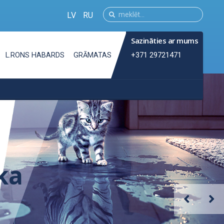
LV
RU
Sazināties ar mums
+371 29721471
L.RONS HABARDS
GRĀMATAS
ka