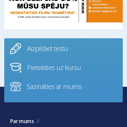
Aizpildiet testu
Pieteikties uz kursu
Sazināties ar mums
Par mums