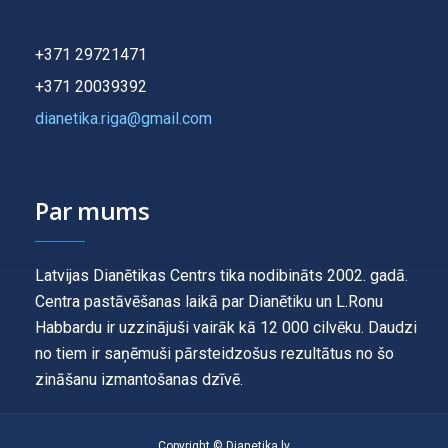
+371 29721471
+371 20039392
dianetika.riga@gmail.com
Par mums
Latvijas Dianētikas Centrs tika nodibināts 2002. gadā.
Centra pastāvēšanas laikā par Dianētiku un L.Ronu
Habbardu ir uzzinājuši vairāk kā 12 000 cilvēku. Daudzi
no tiem ir saņēmuši pārsteidzošus rezultātus no šo
zināšanu izmantošanas dzīvē.
Copyright © Dianetika.lv