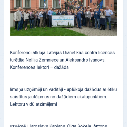
Konferenci atklāja Latvijas Dianētikas centra licences
turētāja Nellija Zemniece un Aleksandrs Ivanovs.
Konferences lektori – dažāda
līmeņa uzņēmēji un vadītāji - aplūkoja dažādus ar ētiku
saistītus jautājumus no dažādiem skatupunktiem.
Lektoru vidū atzīmējami
uzņēmēji Jaroslavs Kaplans, Olga Šokele, Antons