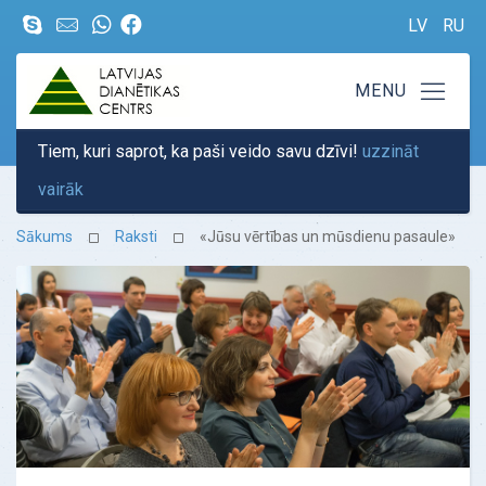
LV
RU
Tiem, kuri saprot, ka paši veido savu dzīvi!
uzzināt
vairāk
Sākums
Raksti
«Jūsu vērtības un mūsdienu pasaule»