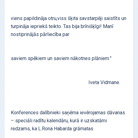
viens papildināja otru,viss šķita savstarpēji saistīts un
turpināja iepriekš teikto. Tas bija brīnišķīgi! Manī
nostiprinājās pārliecība par
saviem spēkiem un saviem nākotnes plāniem.”
Iveta Vidmane.
Konferences dalībnieki saņēma ievērojamas dāvanas
– speciāli radītu kalendāru, kurā ir uzskatāmi
redzams, ka L.Rona Habarda grāmatas